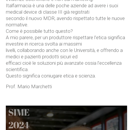
Italfarmacia è una delle poche aziende ad avere i suoi
medical device di classe III già registrati
secondo il nuovo MDR, avendo rispettato tutte le nuove
normative.
Come è possibile tutto questo?
A mio parere, per un produttore rispettare l’etica significa
investire in ricerca svolta ai massimi
livelli, collaborando anche con le Università, e offrendo a
medici e pazienti prodotti sicuri ed
efficaci cioè le soluzioni più avanzate ossia l’eccellenza
scientifica.
Questo significa coniugare etica e scienza.
Prof. Mario Marchetti