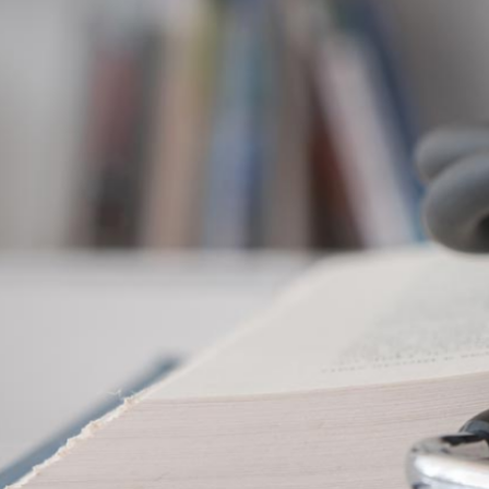
SI
E
CONFERE
NZE
Leggi