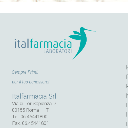
ARTICO
LI
DIVULG
ATIVI
Sempre Primi,
Leggi
per il tuo benessere!
Italfarmacia Srl
Via di Tor Sapienza, 7
00155 Roma – IT
Tel. 06.45441800
Fax. 06.45441801