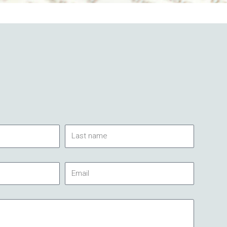
Last
name
Email