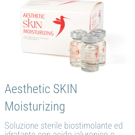
LINEA
DERMOCOSMETICA
Aesthetic SKIN
Moisturizing
Soluzione sterile biostimolante ed
idratante con acido ialuronico e